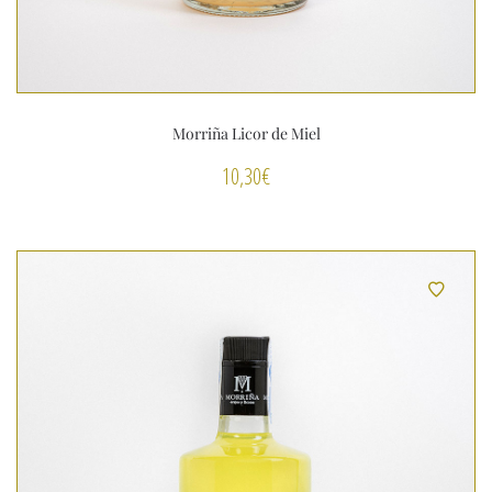
Morriña Licor de Miel
10,30
€