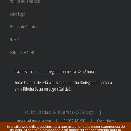
Política de Privacidad
Aviso Legal
Política de Cookies
INEGA
FONDOS FEADER
Plazo estimado de entrega en Península: 48-72 horas.
Todas las fotos de está web son de nuestra Bodega en Chantada
en la Ribeira Sacra en Lugo (Galicia).
Pol. Ind. Os Acivros, B-1B Chantada - 27519 (Lugo) |
augavella@augavella.com
|
+34 982 441 900
|
Condiciones
Este sitio web utiliza cookies para que usted tenga la mejor experiencia de
de compra
usuario. Si continúa navegando está dando su consentimiento para la