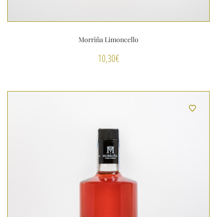
Morriña Limoncello
10,30
€