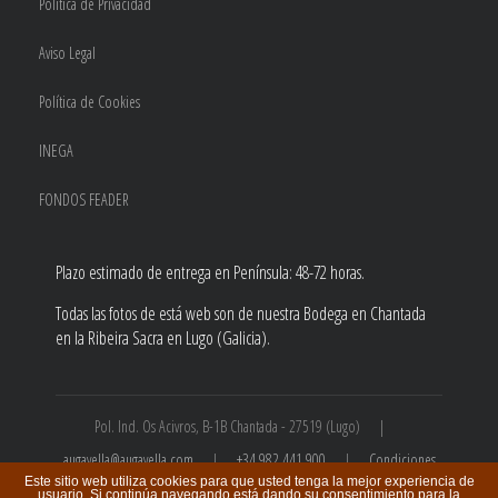
Política de Privacidad
Aviso Legal
Política de Cookies
INEGA
FONDOS FEADER
Plazo estimado de entrega en Península: 48-72 horas.
Todas las fotos de está web son de nuestra Bodega en Chantada
en la Ribeira Sacra en Lugo (Galicia).
Pol. Ind. Os Acivros, B-1B Chantada - 27519 (Lugo) |
augavella@augavella.com
|
+34 982 441 900
|
Condiciones
Este sitio web utiliza cookies para que usted tenga la mejor experiencia de
de compra
usuario. Si continúa navegando está dando su consentimiento para la