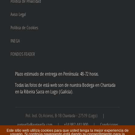
Política de Privacidad
Aviso Legal
Política de Cookies
INEGA
FONDOS FEADER
Plazo estimado de entrega en Península: 48-72 horas.
Todas las fotos de está web son de nuestra Bodega en Chantada
en la Ribeira Sacra en Lugo (Galicia).
Pol. Ind. Os Acivros, B-1B Chantada - 27519 (Lugo) |
augavella@augavella.com
|
+34 982 441 900
|
Condiciones
Este sitio web utiliza cookies para que usted tenga la mejor experiencia de
de compra
usuario. Si continúa navegando está dando su consentimiento para la