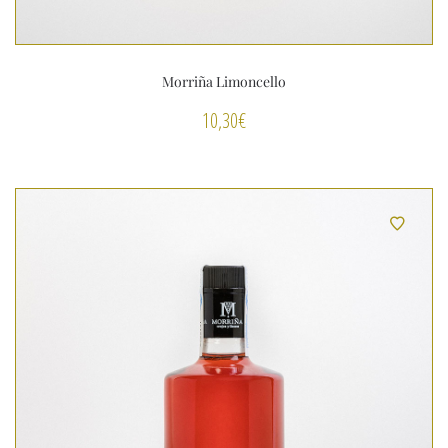
Morriña Limoncello
10,30
€