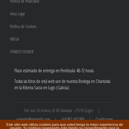
Política de Privacidad
Aviso Legal
Política de Cookies
INEGA
FONDOS FEADER
Plazo estimado de entrega en Península: 48-72 horas.
Todas las fotos de está web son de nuestra Bodega en Chantada
en la Ribeira Sacra en Lugo (Galicia).
Pol. Ind. Os Acivros, B-1B Chantada - 27519 (Lugo) |
augavella@augavella.com
|
+34 982 441 900
|
Condiciones
Este sitio web utiliza cookies para que usted tenga la mejor experiencia de
de compra
usuario. Si continúa navegando está dando su consentimiento para la