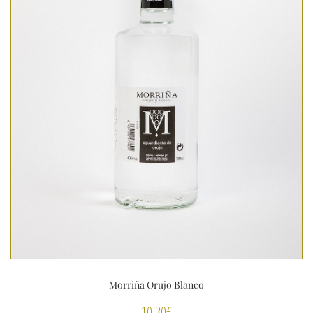
Morriña Orujo Blanco
10,30
€