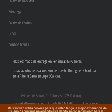
Política de Privacidad
Aviso Legal
Política de Cookies
INEGA
FONDOS FEADER
Plazo estimado de entrega en Península: 48-72 horas.
Todas las fotos de está web son de nuestra Bodega en Chantada
en la Ribeira Sacra en Lugo (Galicia).
Pol. Ind. Os Acivros, B-1B Chantada - 27519 (Lugo) |
augavella@augavella.com
|
+34 982 441 900
|
Condiciones
Este sitio web utiliza cookies para que usted tenga la mejor experiencia de
de compra
usuario. Si continúa navegando está dando su consentimiento para la