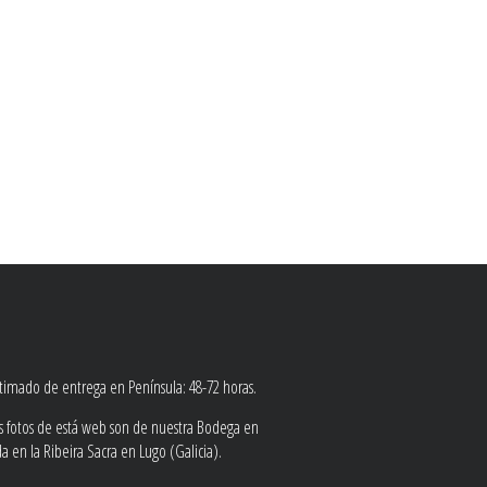
stimado de entrega en Península: 48-72 horas.
as fotos de está web son de nuestra Bodega en
 en la Ribeira Sacra en Lugo (Galicia).