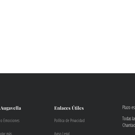
Plazo e
 Augavella
Enlaces Útiles
Todas l
do Emociones
Política de Privacidad
Chantada
rutar más
Aviso Legal