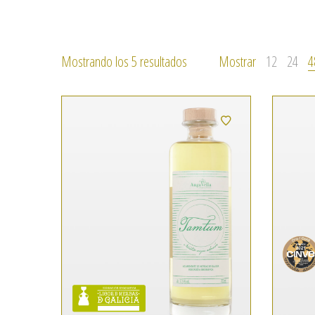
Ordenado
Mostrando los 5 resultados
Mostrar
12
24
4
por
puntuación
media