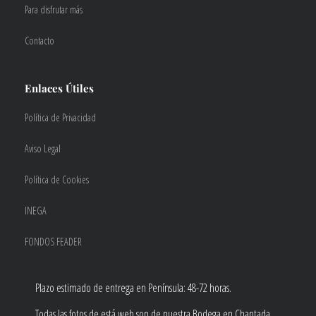
Para disfrutar más
Contacto
Enlaces Útiles
Política de Privacidad
Aviso Legal
Política de Cookies
INEGA
FONDOS FEADER
Plazo estimado de entrega en Península: 48-72 horas.
Todas las fotos de está web son de nuestra Bodega en Chantada