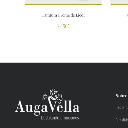
Tamtum Crema de Licor
22,90
€
Sobre
Destilan
Para disf