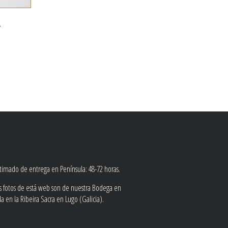
r
stimado de entrega en Península: 48-72 horas.
as fotos de está web son de nuestra Bodega en
 en la Ribeira Sacra en Lugo (Galicia).