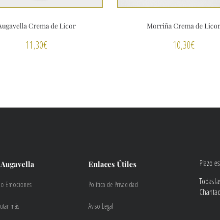
Augavella Crema de Licor
Morriña Crema de Lico
11,30
€
10,30
€
Plazo e
 Augavella
Enlaces Útiles
Todas l
do Emociones
Política de Privacidad
Chantada
rutar más
Aviso Legal