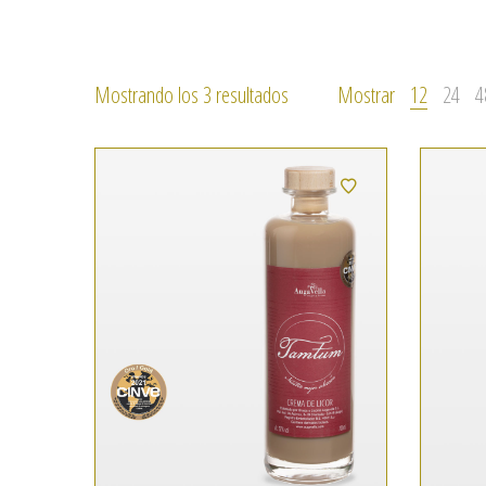
Ordenado
Mostrando los 3 resultados
Mostrar
12
24
4
por
precio:
alto
a
bajo