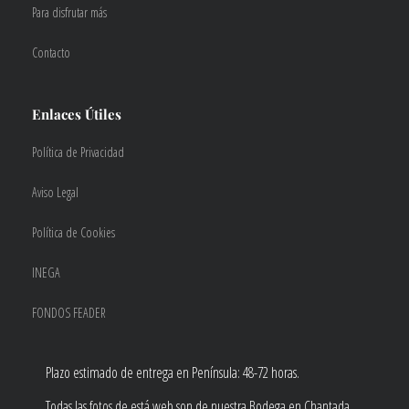
Para disfrutar más
Contacto
Enlaces Útiles
Política de Privacidad
Aviso Legal
Política de Cookies
INEGA
FONDOS FEADER
Plazo estimado de entrega en Península: 48-72 horas.
Todas las fotos de está web son de nuestra Bodega en Chantada