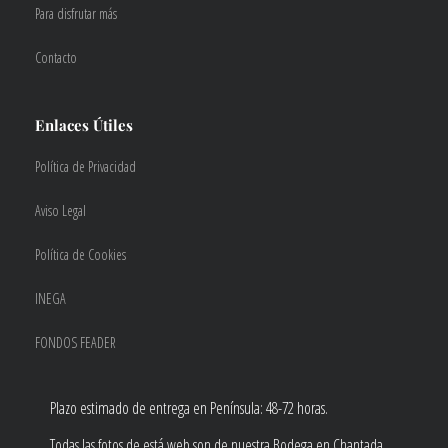
Para disfrutar más
Contacto
Enlaces Útiles
Política de Privacidad
Aviso Legal
Política de Cookies
INEGA
FONDOS FEADER
Plazo estimado de entrega en Península: 48-72 horas.
Todas las fotos de está web son de nuestra Bodega en Chantada