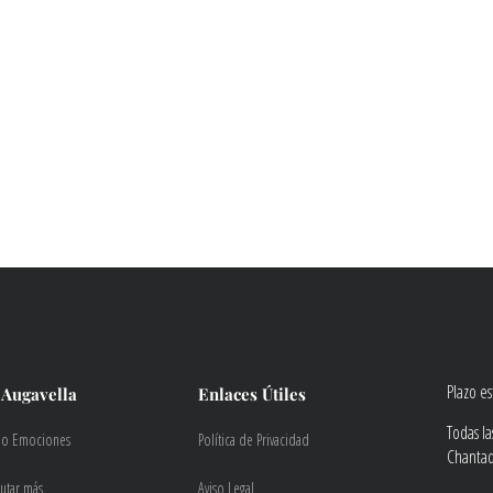
Plazo e
 Augavella
Enlaces Útiles
Todas l
do Emociones
Política de Privacidad
Chantada
rutar más
Aviso Legal