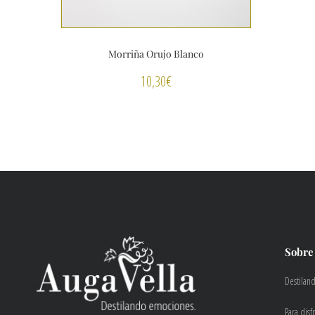
Morriña Orujo Blanco
10,30
€
Sobre
Destilan
Para disf