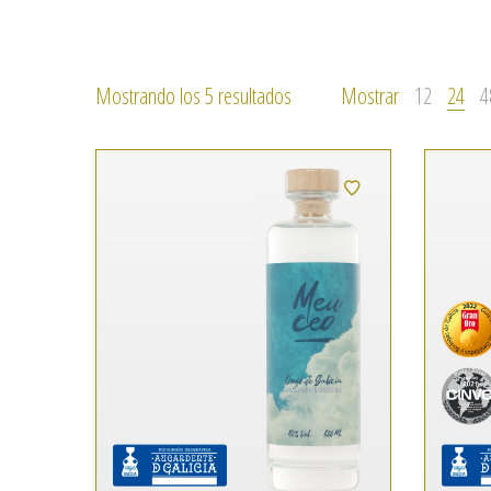
Ordenado
Mostrando los 5 resultados
Mostrar
12
24
4
por
los
últimos