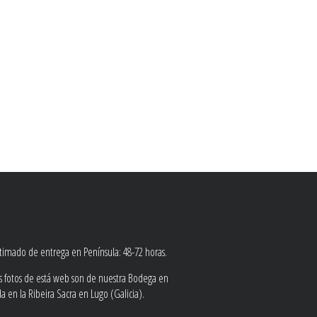
stimado de entrega en Península: 48-72 horas.
as fotos de está web son de nuestra Bodega en
 en la Ribeira Sacra en Lugo (Galicia).