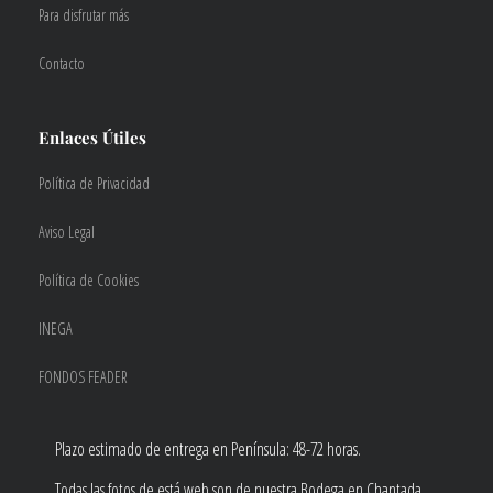
Para disfrutar más
Contacto
Enlaces Útiles
Política de Privacidad
Aviso Legal
Política de Cookies
INEGA
FONDOS FEADER
Plazo estimado de entrega en Península: 48-72 horas.
Todas las fotos de está web son de nuestra Bodega en Chantada