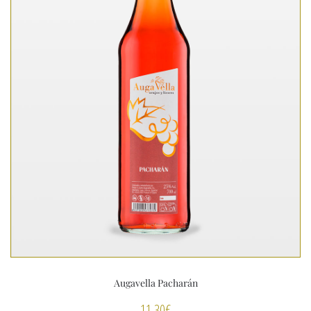
Augavella Pacharán
11,30
€