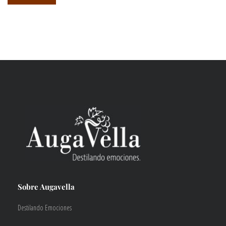
mínimo
máximo
Sobre Augavella
Destilando Emociones