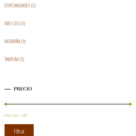
ESPECIALIDADES
(2)
MEU CEO
(5)
MORRIÑA
(9)
TAMTUM
(5)
PRECIO
Precio:
10€
—
60€
Precio
Precio
Filtrar