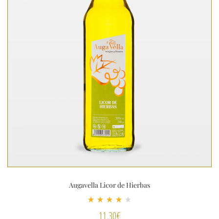
Augavella Licor de Hierbas
Valorado
11,30
€
con