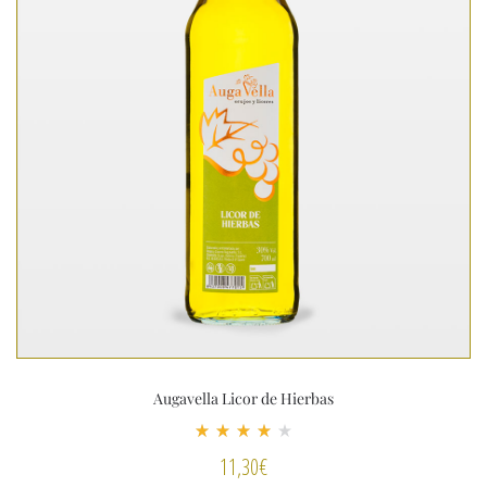
Augavella Licor de Hierbas
Valorado
11,30
€
con
4.00