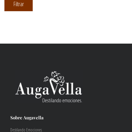
Precio
Precio
Filtrar
mínimo
máximo
Sobre Augavella
Destilando Emociones