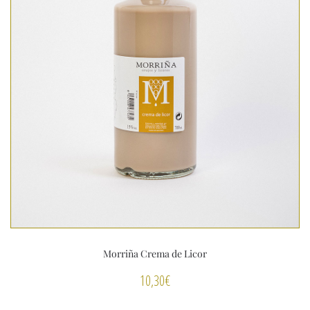
Morriña Crema de Licor
10,30
€