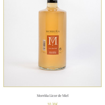
Morriña Licor de Miel
10,30
€