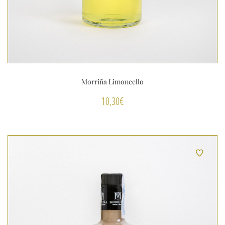
Morriña Limoncello
10,30
€