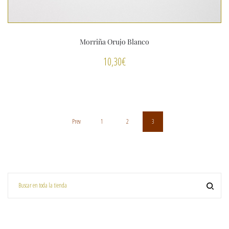
Morriña Orujo Blanco
10,30
€
Prev
1
2
3