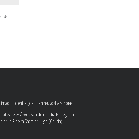
ecido
stimado de entrega en Península: 48-72 horas.
as fotos de está web son de nuestra Bodega en
 en la Ribeira Sacra en Lugo (Galicia).