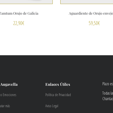
Tamtum Orujo de Galicia
Aguardiente de Orujo envej
22,90
€
59,50
€
Plazo e
 Augavella
Enlaces Útiles
Todas l
do Emociones
Política de Privacidad
Chantada
rutar más
Aviso Legal