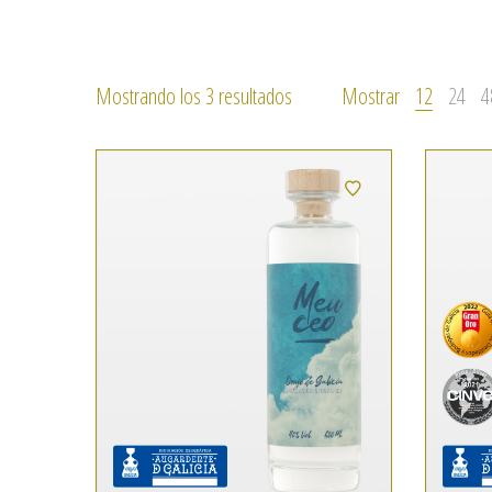
Ordenado
Mostrando los 3 resultados
Mostrar
12
24
4
por
precio:
bajo
a
alto